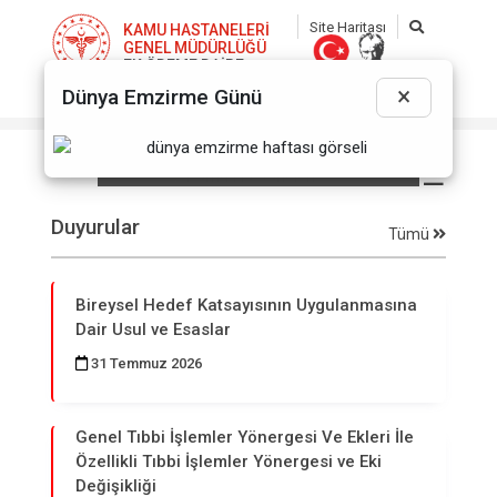
Site Haritası
KAMU HASTANELERİ
GENEL MÜDÜRLÜĞÜ
EK ÖDEME DAİRE
BAŞKANLIĞI
Kamu Hastaneleri Genel
×
Dünya Emzirme Günü
Müdürlüğü Daire Başkanlıkları
ve Görevleri Hakkında Yönerge
☰
Duyurular
Tümü
Bireysel Hedef Katsayısının Uygulanmasına
Dair Usul ve Esaslar
31 Temmuz 2026
Genel Tıbbi İşlemler Yönergesi Ve Ekleri İle
Özellikli Tıbbi İşlemler Yönergesi ve Eki
Değişikliği