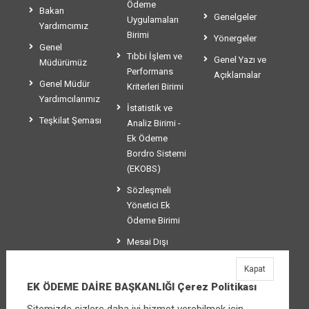
Ödeme
Bakan
Genelgeler
Uygulamaları
Yardımcımız
Birimi
Yönergeler
Genel
Tıbbi İşlem ve
Genel Yazı ve
Müdürümüz
Performans
Açıklamalar
Genel Müdür
Kriterleri Birimi
Yardımcılarımız
İstatistik ve
Teşkilat Şeması
Analiz Birimi -
Ek Ödeme
Bordro Sistemi
(EKOBS)
Sözleşmeli
Yönetici Ek
Ödeme Birimi
Mesai Dışı
Ücretlendirme
Kapat
Birimi
EK ÖDEME DAİRE BAŞKANLIĞI Çerez Politikası