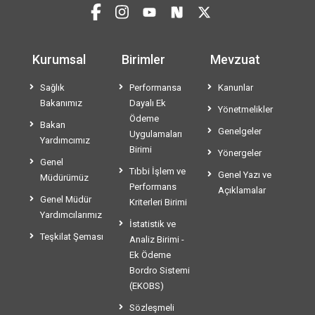
Kurumsal
Birimler
Mevzuat
Sağlık
Performansa
Kanunlar
Bakanımız
Dayalı Ek
Yönetmelikler
Ödeme
Bakan
Genelgeler
Uygulamaları
Yardımcımız
Birimi
Yönergeler
Genel
Tıbbi İşlem ve
Genel Yazı ve
Müdürümüz
Performans
Açıklamalar
Genel Müdür
Kriterleri Birimi
Yardımcılarımız
İstatistik ve
Teşkilat Şeması
Analiz Birimi -
Ek Ödeme
Bordro Sistemi
(EKOBS)
Sözleşmeli