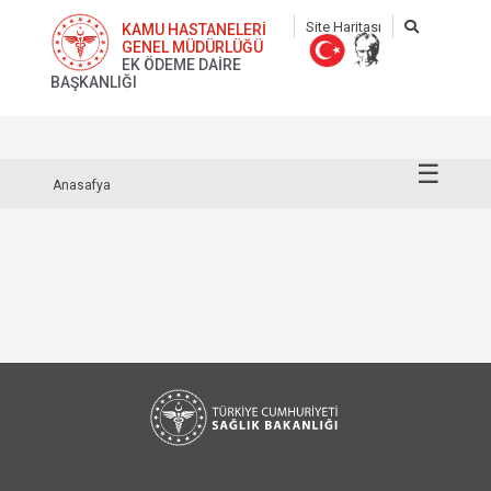
Site Haritası
KAMU HASTANELERİ
GENEL MÜDÜRLÜĞÜ
EK ÖDEME DAİRE
BAŞKANLIĞI
☰
Anasafya