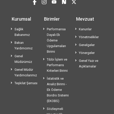
Kurumsal
Birimler
Mevzuat
Sağlık
Performansa
Kanunlar
Bakanımız
Dayalı Ek
Yönetmelikler
Ödeme
Bakan
Genelgeler
Uygulamaları
Yardımcımız
Birimi
Yönergeler
Genel
Tıbbi İşlem ve
Genel Yazı ve
Müdürümüz
Performans
Açıklamalar
Genel Müdür
Kriterleri Birimi
Yardımcılarımız
İstatistik ve
Teşkilat Şeması
Analiz Birimi -
Ek Ödeme
Bordro Sistemi
(EKOBS)
Sözleşmeli