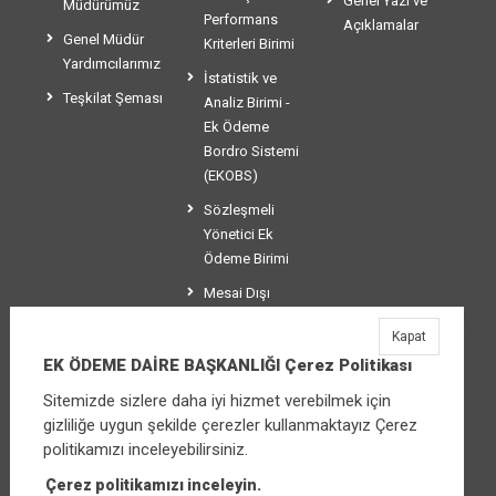
Genel Yazı ve
Müdürümüz
Performans
Açıklamalar
Genel Müdür
Kriterleri Birimi
Yardımcılarımız
İstatistik ve
Teşkilat Şeması
Analiz Birimi -
Ek Ödeme
Bordro Sistemi
(EKOBS)
Sözleşmeli
Yönetici Ek
Ödeme Birimi
Mesai Dışı
Ücretlendirme
Kapat
Birimi
EK ÖDEME DAİRE BAŞKANLIĞI Çerez Politikası
Sitemizde sizlere daha iyi hizmet verebilmek için
gizliliğe uygun şekilde çerezler kullanmaktayız Çerez
EK ÖDEME DAİRE BAŞKANLIĞI
politikamızı inceleyebilirsiniz.
Üniversiteler Mahallesi Şehit Mehmet Bayraktar
Caddesi No:3 Çankaya/Ankara
Çerez politikamızı inceleyin.