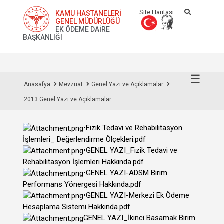
Site Haritası
KAMU HASTANELERİ
GENEL MÜDÜRLÜĞÜ
EK ÖDEME DAİRE
BAŞKANLIĞI
☰
Anasafya
Mevzuat
Genel Yazı ve Açıklamalar
2013 Genel Yazı ve Açıklamalar
•Fizik Tedavi ve Rehabilitasyon
İşlemleri_ Değerlendirme Ölçekleri.pdf
•GENEL YAZI_Fizik Tedavi ve
Rehabilitasyon İşlemleri Hakkında.pdf
•GENEL YAZI-ADSM Birim
Performans Yönergesi Hakkında.pdf
•GENEL YAZI-Merkezi Ek Ödeme
Hesaplama Sistemi Hakkında.pdf
GENEL YAZI_İkinci Basamak Birim