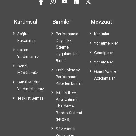
Kurumsal
Birimler
Mevzuat
Sağlık
Performansa
Kanunlar
Bakanımız
Dayalı Ek
Yönetmelikler
Ödeme
Bakan
Genelgeler
Uygulamaları
Yardımcımız
Birimi
Yönergeler
Genel
Tıbbi İşlem ve
Genel Yazı ve
Müdürümüz
Performans
Açıklamalar
Genel Müdür
Kriterleri Birimi
Yardımcılarımız
İstatistik ve
Teşkilat Şeması
Analiz Birimi -
Ek Ödeme
Bordro Sistemi
(EKOBS)
Sözleşmeli
Yönetici Ek