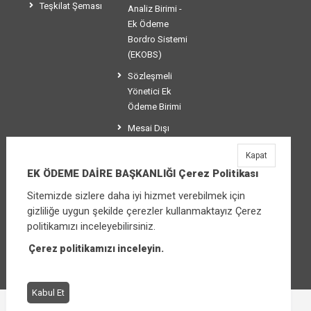
Teşkilat Şeması
Analiz Birimi -
Ek Ödeme
Bordro Sistemi
(EKOBS)
Sözleşmeli
Yönetici Ek
Ödeme Birimi
Mesai Dışı
Ücretlendirme
Kapat
Birimi
EK ÖDEME DAİRE BAŞKANLIĞI Çerez Politikası
Sitemizde sizlere daha iyi hizmet verebilmek için
gizliliğe uygun şekilde çerezler kullanmaktayız Çerez
EK ÖDEME DAİRE BAŞKANLIĞI
politikamızı inceleyebilirsiniz.
Üniversiteler Mahallesi Şehit Mehmet Bayraktar
Caddesi No:3 Çankaya/Ankara
Çerez politikamızı inceleyin.
Santral:
+90 (312) 565 00 00 - 01
Kabul Et
Çerez Politikası
Bilgi Güvenliği İhlal Bildirimi