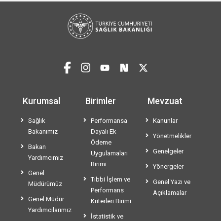
Kurumsal
Birimler
Mevzuat
Sağlık
Performansa
Kanunlar
Bakanımız
Dayalı Ek
Yönetmelikler
Ödeme
Bakan
Genelgeler
Uygulamaları
Yardımcımız
Birimi
Yönergeler
Genel
Tıbbi İşlem ve
Genel Yazı ve
Müdürümüz
Performans
Açıklamalar
Genel Müdür
Kriterleri Birimi
Yardımcılarımız
İstatistik ve