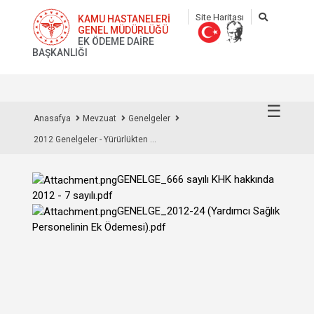
Site Haritası
KAMU HASTANELERİ
GENEL MÜDÜRLÜĞÜ
EK ÖDEME DAİRE
BAŞKANLIĞI
☰
Anasafya
Mevzuat
Genelgeler
2012 Genelgeler - Yürürlükten ...
GENELGE_666 sayılı KHK hakkında
2012 - 7 sayılı.pdf
GENELGE_2012-24 (Yardımcı Sağlık
Personelinin Ek Ödemesi).pdf