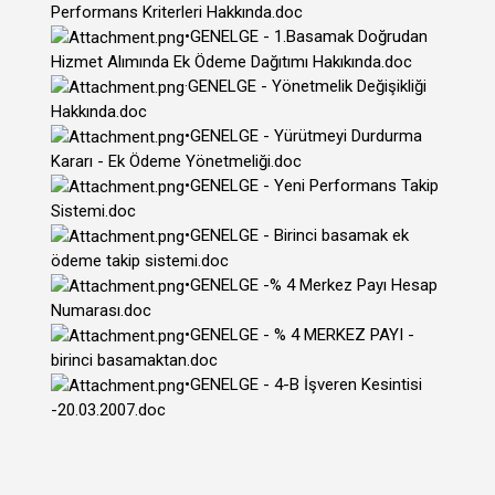
Performans Kriterleri Hakkında.doc
•GENELGE - 1.Basamak Doğrudan
Hizmet Alımında Ek Ödeme Dağıtımı Hakıkında.doc
·GENELGE - Yönetmelik Değişikliği
Hakkında.doc
•GENELGE - Yürütmeyi Durdurma
Kararı - Ek Ödeme Yönetmeliği.doc
•GENELGE - Yeni Performans Takip
Sistemi.doc
•GENELGE - Birinci basamak ek
ödeme takip sistemi.doc
•GENELGE -% 4 Merkez Payı Hesap
Numarası.doc
•GENELGE - % 4 MERKEZ PAYI -
birinci basamaktan.doc
•GENELGE - 4-B İşveren Kesintisi
-20.03.2007.doc