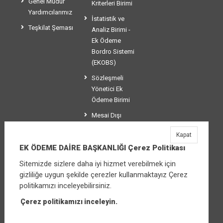
Genel Müdür
Kriterleri Birimi
Yardımcılarımız
İstatistik ve
Teşkilat Şeması
Analiz Birimi -
Ek Ödeme
Bordro Sistemi
(EKOBS)
Sözleşmeli
Yönetici Ek
Ödeme Birimi
Mesai Dışı
Ücretlendirme
Kapat
Birimi
EK ÖDEME DAİRE BAŞKANLIĞI Çerez Politikası
Sitemizde sizlere daha iyi hizmet verebilmek için
gizliliğe uygun şekilde çerezler kullanmaktayız Çerez
EK ÖDEME DAİRE BAŞKANLIĞI
politikamızı inceleyebilirsiniz.
Üniversiteler Mahallesi Şehit Mehmet Bayraktar
Caddesi No:3 Çankaya/Ankara
Çerez politikamızı inceleyin.
Santral:
+90 (312) 565 00 00 - 01