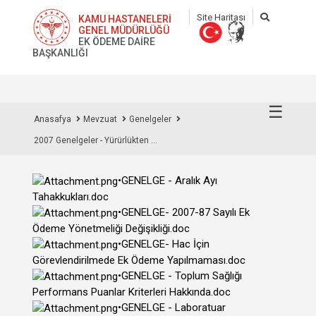
Site Haritası
KAMU HASTANELERİ
GENEL MÜDÜRLÜĞÜ
EK ÖDEME DAİRE
BAŞKANLIĞI
☰
Anasafya
Mevzuat
Genelgeler
2007 Genelgeler - Yürürlükten ...
•GENELGE - Aralık Ayı
Tahakkukları.doc
•GENELGE- 2007-87 Sayılı Ek
Ödeme Yönetmeliği Değişikliği.doc
•GENELGE- Hac İçin
Görevlendirilmede Ek Ödeme Yapılmaması.doc
•GENELGE - Toplum Sağlığı
Performans Puanlar Kriterleri Hakkında.doc
•GENELGE - Laboratuar