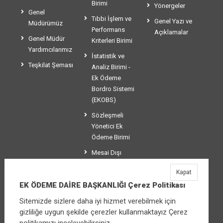
Birimi
Yönergeler
Genel
Tıbbi İşlem ve
Genel Yazı ve
Müdürümüz
Performans
Açıklamalar
Genel Müdür
Kriterleri Birimi
Yardımcılarımız
İstatistik ve
Teşkilat Şeması
Analiz Birimi -
Ek Ödeme
Bordro Sistemi
(EKOBS)
Sözleşmeli
Yönetici Ek
Ödeme Birimi
Mesai Dışı
Ücretlendirme
Kapat
Birimi
EK ÖDEME DAİRE BAŞKANLIĞI Çerez Politikası
Sitemizde sizlere daha iyi hizmet verebilmek için
gizliliğe uygun şekilde çerezler kullanmaktayız Çerez
EK ÖDEME DAİRE BAŞKANLIĞI