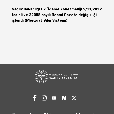
Sağlık Bakanlığı Ek Ödeme Yönetmeliği 9/11/2022
tarihli ve 32008 sayılı Resmi Gazete değişikliği
işlendi (Mevzuat Bilgi Sistemi)