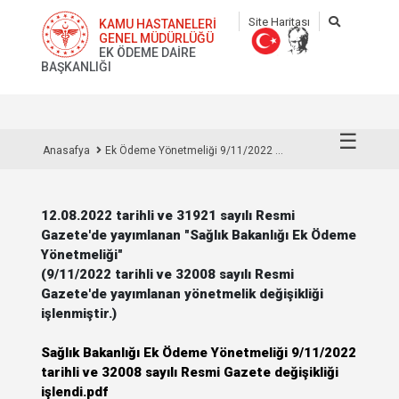
Site Haritası
KAMU HASTANELERİ
GENEL MÜDÜRLÜĞÜ
EK ÖDEME DAİRE
BAŞKANLIĞI
☰
Anasafya
Ek Ödeme Yönetmeliği 9/11/2022 ...
12.08.2022 tarihli ve 31921 sayılı Resmi
Gazete'de yayımlanan "Sağlık Bakanlığı Ek Ödeme
Yönetmeliği"
(9/11/2022 tarihli ve 32008 sayılı Resmi
Gazete'de yayımlanan yönetmelik değişikliği
işlenmiştir.)
Sağlık Bakanlığı Ek Ödeme Yönetmeliği 9/11/2022
tarihli ve 32008 sayılı Resmi Gazete değişikliği
işlendi.pdf