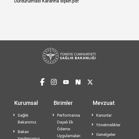
Durdurulması Kararına İlişkin.pdf
Kurumsal
Birimler
Mevzuat
Sağlık
Performansa
Kanunlar
Bakanımız
Dayalı Ek
Yönetmelikler
Ödeme
Bakan
Genelgeler
Uygulamaları
Yardımcımız