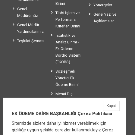
Birimi
Yönergeler
Genel
Tıbbi İşlem ve
Genel Yazı ve
Müdürümüz
Performans
Açıklamalar
Genel Müdür
Kriterleri Birimi
Yardımcılarımız
İstatistik ve
Teşkilat Şeması
Analiz Birimi -
Ek Ödeme
Bordro Sistemi
(EKOBS)
Sözleşmeli
Yönetici Ek
Ödeme Birimi
Mesai Dışı
Ücretlendirme
Kapat
Birimi
EK ÖDEME DAİRE BAŞKANLIĞI Çerez Politikası
Sitemizde sizlere daha iyi hizmet verebilmek için
gizliliğe uygun şekilde çerezler kullanmaktayız Çerez
EK ÖDEME DAİRE BAŞKANLIĞI