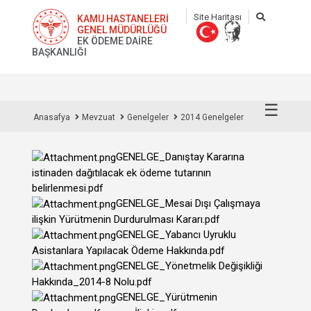
Site Haritası
KAMU HASTANELERİ
GENEL MÜDÜRLÜĞÜ
EK ÖDEME DAİRE
BAŞKANLIĞI
☰
Anasafya
Mevzuat
Genelgeler
2014 Genelgeler
GENELGE_Danıştay Kararına
istinaden dağıtılacak ek ödeme tutarının
belirlenmesi.pdf
GENELGE_Mesai Dışı Çalışmaya
ilişkin Yürütmenin Durdurulması Kararı.pdf
GENELGE_Yabancı Uyruklu
Asistanlara Yapılacak Ödeme Hakkında.pdf
GENELGE_Yönetmelik Değişikliği
Hakkında_2014-8 Nolu.pdf
GENELGE_Yürütmenin